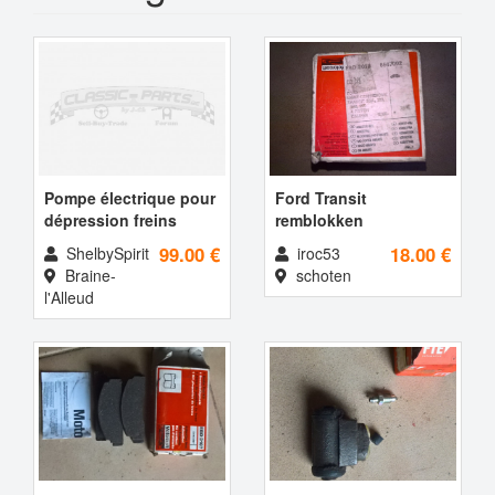
Pompe électrique pour
Ford Transit
dépression freins
remblokken
99.00 €
18.00 €
ShelbySpirit
iroc53
Braine-
schoten
l'Alleud