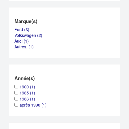
Marque(s)
Ford (3)
Apply
Volkswagen (2)
Ford
Apply
Audi (1)
Apply
filter
Volkswagen
Autres. (1)
Audi
Apply
filter
filter
Autres.
filter
Année(s)
Apply
Apply
1960 (1)
1960
1960
Apply
Apply
1985 (1)
filter
filter
1985
1985
Apply
Apply
1986 (1)
filter
filter
1986
1986
Apply
Apply
après 1990 (1)
filter
filter
après
après
1990
1990
filter
filter