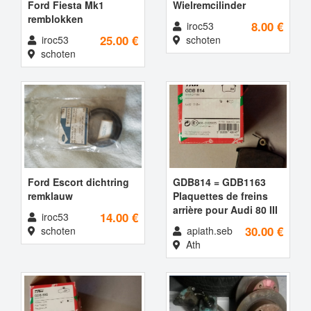
Ford Fiesta Mk1
Wielremcilinder
remblokken
8.00 €
iroc53
25.00 €
iroc53
schoten
schoten
Ford Escort dichtring
GDB814 = GDB1163
remklauw
Plaquettes de freins
arrière pour Audi 80 III
14.00 €
iroc53
30.00 €
schoten
apiath.seb
Ath