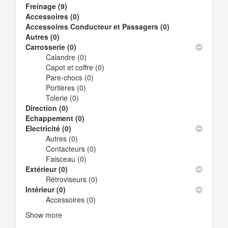
Freinage (9)
Apply
Accessoires (0)
Freinage
Apply
Accessoires Conducteur et Passagers (0)
filter
Accessoires
Apply
Autres (0)
Apply
filter
Accessoires
Carrosserie (0)
Autres
Apply
Conducteur
Calandre (0)
filter
Carrosserie
Apply
et
Capot et coffre (0)
filter
Calandre
Apply
Passagers
Pare-chocs (0)
filter
Apply
Capot
filter
Portières (0)
Apply
Pare-
et
Tolerie (0)
Apply
Portières
chocs
coffre
Direction (0)
Apply
Tolerie
filter
filter
filter
Echappement (0)
Direction
filter
Apply
Electricité (0)
filter
Apply
Echappement
Autres (0)
Electricité
Apply
filter
Contacteurs (0)
filter
Autres
Apply
Faisceau (0)
filter
Apply
Contacteurs
Extérieur (0)
Apply
Faisceau
filter
Rétroviseurs (0)
Extérieur
filter
Apply
Intérieur (0)
Apply
filter
Rétroviseurs
Accessoires (0)
Intérieur
Apply
filter
filter
Accessoires
Show more
filter