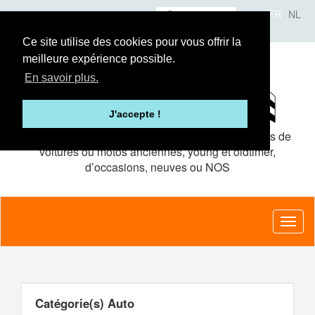
Aller
Se connecter
FR
NL
au
A propos
Le concept
Annonceurs
contenu
Ce site utilise des cookies pour vous offrir la
principal
meilleure expérience possible.
En savoir plus.
J'accepte !
Le site de petites
annonces gratuites
pour pièces de
voitures ou motos anciennes, young et oldtimer,
d’occasions, neuves ou NOS
Toggl
naviga
Catégorie(s) Auto