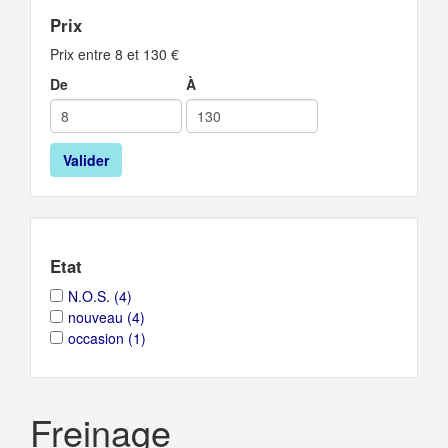
Prix
Prix entre 8 et 130 €
De
À
Valider
Etat
Apply
Apply
N.O.S. (4)
N.O.S.
N.O.S.
Apply
Apply
nouveau (4)
filter
filter
nouveau
nouveau
Apply
Apply
occasion (1)
filter
filter
occasion
occasion
filter
filter
Freinage