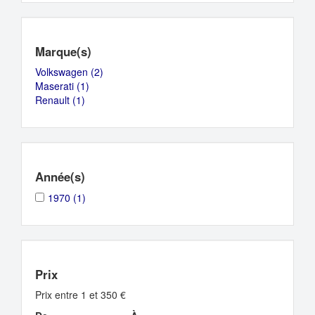
Marque(s)
Volkswagen (2)
Apply
Maserati (1)
Apply
Volkswagen
Renault (1)
Apply
Maserati
filter
Renault
filter
filter
Année(s)
Apply
Apply
1970 (1)
1970
1970
filter
filter
Prix
Prix entre 1 et 350 €