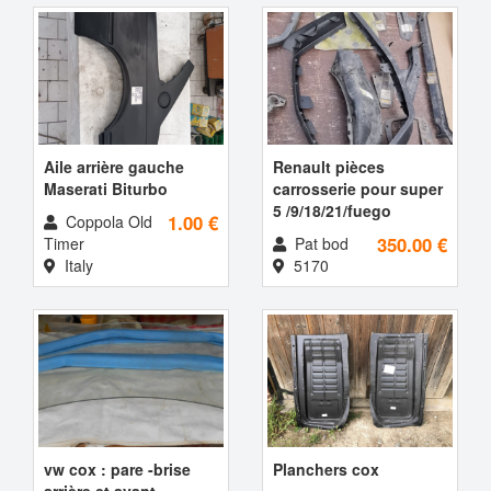
Aile arrière gauche
Renault pièces
Maserati Biturbo
carrosserie pour super
5 /9/18/21/fuego
1.00 €
Coppola Old
350.00 €
Timer
Pat bod
Italy
5170
vw cox : pare -brise
Planchers cox
arrière et avant -