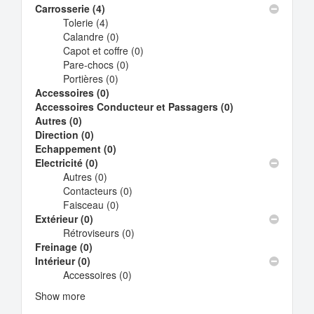
Carrosserie (4)
Apply
Tolerie (4)
Carrosserie
Apply
Calandre (0)
filter
Tolerie
Apply
Capot et coffre (0)
filter
Calandre
Apply
Pare-chocs (0)
filter
Apply
Capot
Portières (0)
Apply
Pare-
et
Accessoires (0)
Apply
Portières
chocs
coffre
Accessoires Conducteur et Passagers (0)
Accessoires
filter
filter
filter
Apply
Autres (0)
Apply
filter
Accessoires
Direction (0)
Autres
Apply
Conducteur
Echappement (0)
filter
Direction
Apply
et
Electricité (0)
filter
Apply
Echappement
Passagers
Autres (0)
Electricité
Apply
filter
filter
Contacteurs (0)
filter
Autres
Apply
Faisceau (0)
filter
Apply
Contacteurs
Extérieur (0)
Apply
Faisceau
filter
Rétroviseurs (0)
Extérieur
filter
Apply
Freinage (0)
Apply
filter
Rétroviseurs
Intérieur (0)
Apply
Freinage
filter
Accessoires (0)
Intérieur
filter
Apply
filter
Accessoires
Show more
filter