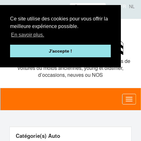
Aller
Se connecter
FR
NL
au
A propos
Le concept
Annonceurs
contenu
Ce site utilise des cookies pour vous offrir la
principal
meilleure expérience possible.
En savoir plus.
J'accepte !
Le site de petites
annonces gratuites
pour pièces de
voitures ou motos anciennes, young et oldtimer,
d’occasions, neuves ou NOS
Toggl
naviga
Catégorie(s) Auto