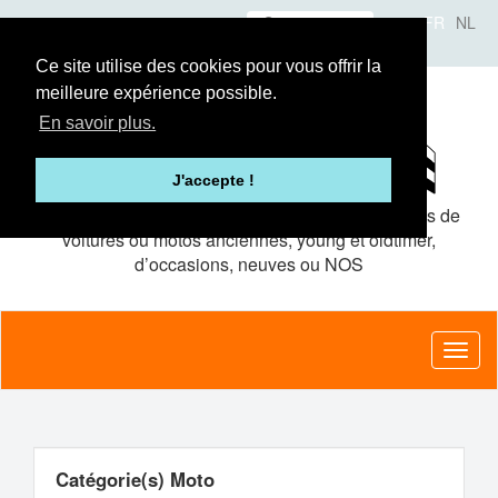
Aller
Se connecter
FR
NL
au
A propos
Le concept
Annonceurs
contenu
Ce site utilise des cookies pour vous offrir la
principal
meilleure expérience possible.
En savoir plus.
J'accepte !
Le site de petites
annonces gratuites
pour pièces de
voitures ou motos anciennes, young et oldtimer,
d’occasions, neuves ou NOS
Toggl
naviga
Catégorie(s) Moto