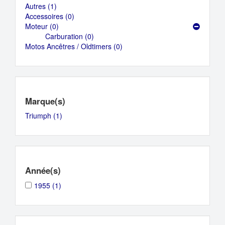
Autres (1)
Apply
Accessoires (0)
Autres
Apply
Moteur (0)
filter
Apply
Accessoires
Carburation (0)
Moteur
filter
Apply
Motos Ancêtres / Oldtimers (0)
filter
Carburation
Apply
filter
Motos
Ancêtres
/
Oldtimers
filter
Marque(s)
Triumph (1)
Apply
Triumph
filter
Année(s)
Apply
Apply
1955 (1)
1955
1955
filter
filter