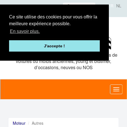
Aller
Se connecter
FR
NL
au
A propos
Le concept
Annonceurs
contenu
Ce site utilise des cookies pour vous offrir la
principal
meilleure expérience possible.
En savoir plus.
J'accepte !
Le site de petites
annonces gratuites
pour pièces de
voitures ou motos anciennes, young et oldtimer,
d’occasions, neuves ou NOS
Toggl
naviga
Moteur
Autres