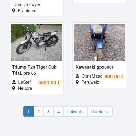
DomDeTroyer
Kraainem
Triump T20 Tiger Cub
Kawasaki gpx600r
Trial, pre 65
800.00 €
ChrisMaad
4500.00 €
LeStef
Peruwelz
Neupre
1
2
3
4
suivant ›
dernier »