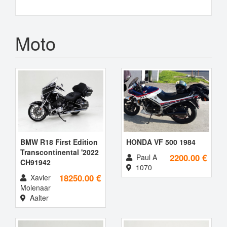
filter
filter
N.O.S.
N.O.S.
filter
filter
Moto
BMW R18 First Edition
HONDA VF 500 1984
Transcontinental '2022
2200.00 €
Paul A
CH91942
1070
18250.00 €
Xavier
Molenaar
Aalter