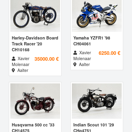
Harley-Davidson Board
Yamaha YZFR1 '98
Track Racer '20
CH04061
CH10168
6250.00 €
Xavier
35000.00 €
Xavier
Molenaar
Molenaar
Aalter
Aalter
Husqvarna 500 cc '33
Indian Scout 101 '29
CH14575
CHg4751