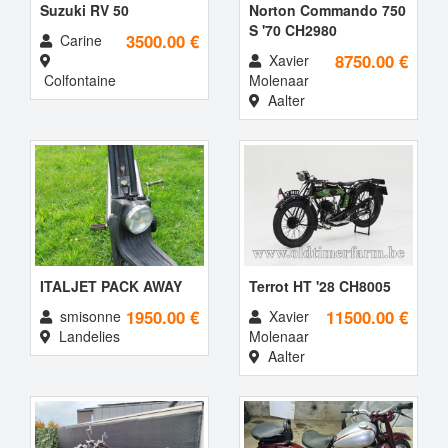
Suzuki RV 50
Norton Commando 750
S '70 CH2980
3500.00 €
Carine
8750.00 €
Xavier
Colfontaine
Molenaar
Aalter
ITALJET PACK AWAY
Terrot HT '28 CH8005
1950.00 €
11500.00 €
smisonne
Xavier
Landelies
Molenaar
Aalter