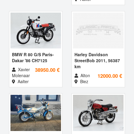
BMW R 80 G/S Paris-
Harley Davidson
Dakar '86 CH7125
StreetBob 2011, 56387
km
38950.00 €
Xavier
12000.00 €
Molenaar
Alton
Aalter
Biez