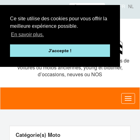
Aller
Se connecter
FR
NL
au
A propos
Le concept
Annonceurs
contenu
Ce site utilise des cookies pour vous offrir la
principal
meilleure expérience possible.
En savoir plus.
J'accepte !
Le site de petites
annonces gratuites
pour pièces de
voitures ou motos anciennes, young et oldtimer,
d’occasions, neuves ou NOS
Toggl
naviga
Catégorie(s) Moto