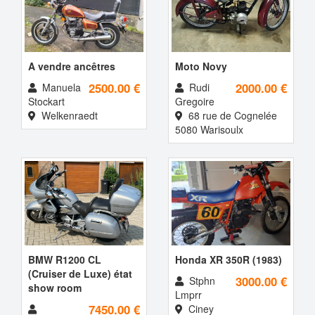
A vendre ancêtres
Moto Novy
2500.00 €
2000.00 €
Manuela
Rudi
Stockart
Gregoire
Welkenraedt
68 rue de Cognelée
5080 Warisoulx
BMW R1200 CL
Honda XR 350R (1983)
(Cruiser de Luxe) état
3000.00 €
Stphn
show room
Lmprr
7450.00 €
Ciney