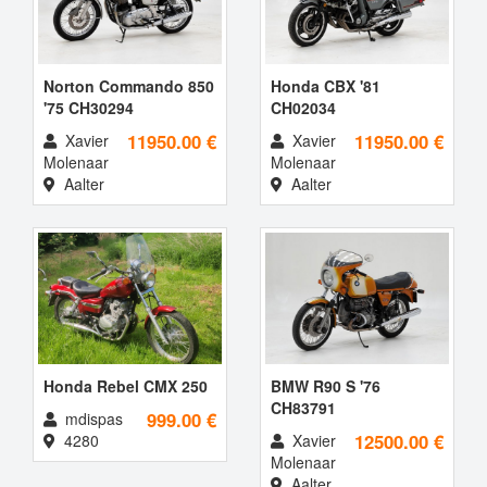
Norton Commando 850
Honda CBX '81
'75 CH30294
CH02034
11950.00 €
11950.00 €
Xavier
Xavier
Molenaar
Molenaar
Aalter
Aalter
Honda Rebel CMX 250
BMW R90 S '76
CH83791
999.00 €
mdispas
12500.00 €
4280
Xavier
Molenaar
Aalter