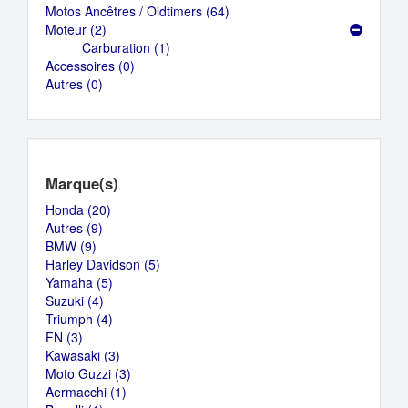
Motos Ancêtres / Oldtimers (64)
Apply
Moteur (2)
Apply
Motos
Carburation (1)
Moteur
Apply
Ancêtres
Accessoires (0)
filter
Apply
Carburation
/
Autres (0)
Apply
Accessoires
filter
Oldtimers
Autres
filter
filter
filter
Marque(s)
Honda (20)
Apply
Autres (9)
Apply
Honda
BMW (9)
Apply
Autres
filter
Harley Davidson (5)
BMW
filter
Apply
Yamaha (5)
filter
Apply
Harley
Suzuki (4)
Apply
Yamaha
Davidson
Triumph (4)
Suzuki
filter
Apply
filter
FN (3)
Apply
filter
Triumph
Kawasaki (3)
FN
filter
Apply
Moto Guzzi (3)
filter
Kawasaki
Apply
Aermacchi (1)
filter
Apply
Moto