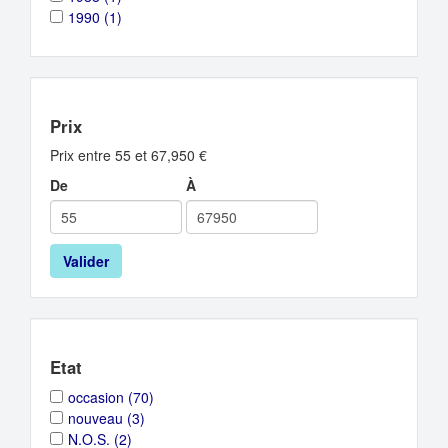
filter
filter
1988
1988
Apply
Apply
1990 (1)
filter
filter
1990
1990
filter
filter
Prix
Prix entre 55 et 67,950 €
De
À
Valider
Etat
Apply
Apply
occasion (70)
occasion
occasion
Apply
Apply
nouveau (3)
filter
filter
nouveau
nouveau
Apply
Apply
N.O.S. (2)