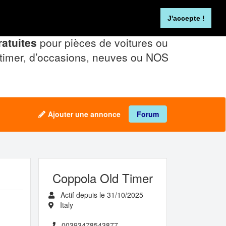
Se connecter
FR
NL
J'accepte !
atuites
pour pièces de voitures ou
timer, d’occasions, neuves ou NOS
Ajouter une annonce
Forum
Coppola Old Timer
Actif depuis le 31/10/2025
Italy
00393478543877