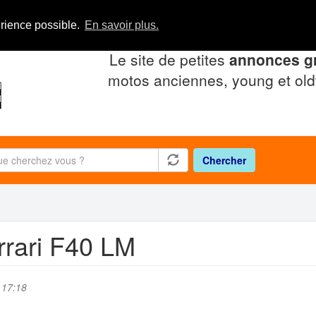
érience possible.
En savoir plus.
Le site de petites
annonces gr
motos anciennes, young et old
Chercher
rrari F40 LM
 17:18