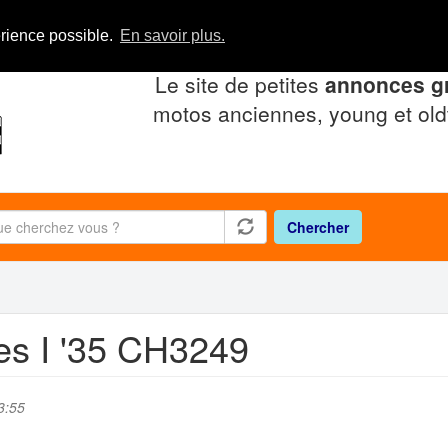
érience possible.
En savoir plus.
Le site de petites
annonces gr
motos anciennes, young et old
Chercher
ies I '35 CH3249
3:55