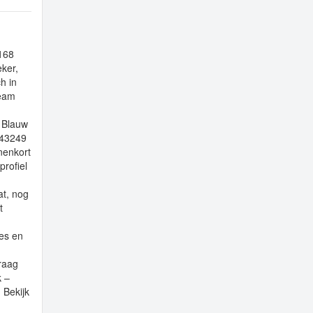
4168
eker,
h in
team
: Blauw
543249
nenkort
profiel
at, nog
t
es en
Vraag
k –
 Bekijk