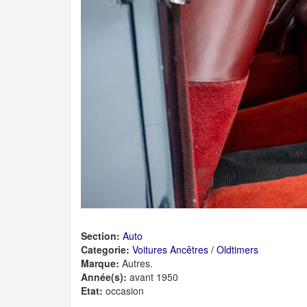
Section:
Auto
Categorie:
Voitures Ancêtres / Oldtimers
Marque:
Autres.
Année(s):
avant 1950
Etat:
occasion