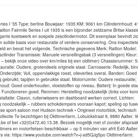
eries I '35 Type: berline Bouwjaar: 1935 KM: 9061 km Cilinderinhoud: 
lton Fairmile Series I uit 1935 is een bijzonder zeldzame Britse klassi
ante koetswerk en soepele zescilindermotor. Dit exemplaar bevindt zic
n solide basis voor restauratie of verdere conservering. Ons inspectie
teld en bevat het volgende. Technische gegevens Merk: Railton Model:
scilinder Transmissie: Manuele versnellingsbak (3 versnellingen) Kleur
 – bekijk onze video over km/miles bij een oldtimer) Chassisnummer: 
uratie: Oudere, grotendeels originele staat. Carrosserie: Redelijk, bin
nderzijde: Vuil, oppervlakkige roest, olieverlies overal. Banden: Goed 
 gebruikt; tapijten in gebruikte staat. Motorruimte: Oudere restauratie;
oud: Goed onderhouden, vloeistoffen op niveau. Batterij: In goede sta
: Functioneren goed. Remmen: Herstelling noodzakelijk (links voor kom
tallatie: Claxon, ruitenwissers en dashboard werken correct. Lichten:
g noodzakelijk – rubbers schokdempers vooraan kapot; speling op fuse
tse sport-saloon met Hudson-techniek • Origineel motorblok, technisch
collectie Te bezichtigen bij Oldtimerfarm, Lobulckstraat 9, 9880 Aalter. 
m.be of bel +32(0)472.40.13.38. Bezoek mogelijk met of zonder afspraa
timers en motorfietsen beschikbaar – op 5 minuten van afrit E40 Aalter.
mers via: https://www.youtube.com/watch?v=j-sd5QJg5po Oldtimerfarm: