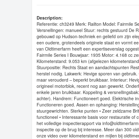
Description:
Referentie: ch3249 Merk: Railton Model: Fairmile S
Versnellingen: manueel Stuur: rechts gestuurd De Rai
gebouwd op Hudson-techniek en geliefd om zijn eleg
een oudere, grotendeels originele staat en vormt ee
van Oldtimerfarm heeft een expertiseverslag opges
Fairmile Series I Bouwjaar: 1935 Motor: 4.168 cc ze
Kilometerstand: 9.053 km (afgelezen kilometerstand
Stuurpositie: Rechts Staat en aandachtspunten Resta
herstel nodig. Lakwerk: Hevige sporen van gebruik. O
maar verouderd – beperkt bruikbaar. Interieur: Hevig
origineel motorblok, recent nog aan gewerkt. Onderh
enkele jaren bruikbaar. Koppeling & versnellingsbak
achter). Handrem: Functioneert goed. Elektrische ins
Functioneren goed. Assen en ophanging: Herstellin
stuurgewrichten. Sterke punten • Zeer zeldzame Bri
functioneel • Interessante basis voor restauratie of 
het volledige inspectierapport via info@oldtimerfar
inspectie op de brug bij interesse. Meer dan 300 old
onze video over kilometerstand en mijlen bij oldti