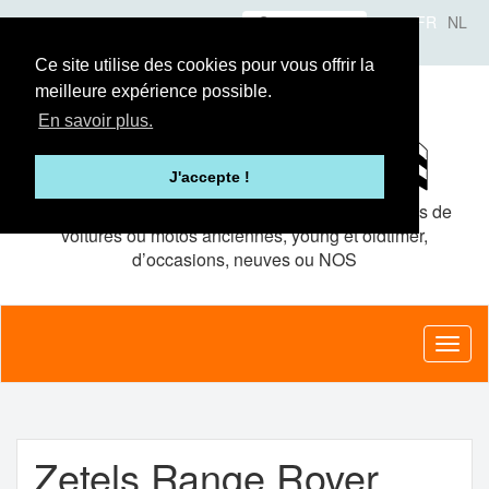
Aller
Se connecter
FR
NL
au
A propos
Le concept
Annonceurs
contenu
Ce site utilise des cookies pour vous offrir la
principal
meilleure expérience possible.
En savoir plus.
J'accepte !
Le site de petites
annonces gratuites
pour pièces de
voitures ou motos anciennes, young et oldtimer,
d’occasions, neuves ou NOS
Toggl
naviga
Zetels Range Rover